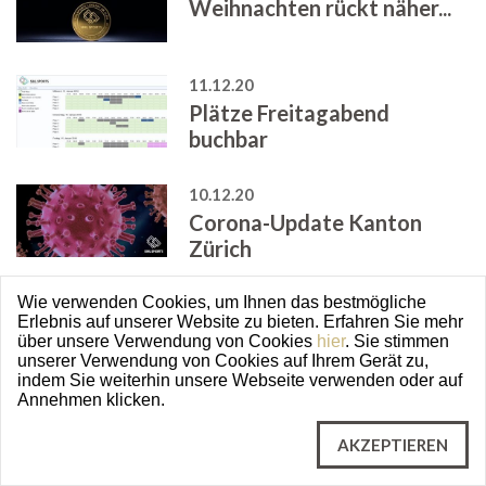
Weihnachten rückt näher...
11.12.20
Plätze Freitagabend
buchbar
10.12.20
Corona-Update Kanton
Zürich
Wie verwenden Cookies, um Ihnen das bestmögliche
19.11.20
Erlebnis auf unserer Website zu bieten. Erfahren Sie mehr
Neu im Sportshop
über unsere Verwendung von Cookies
hier
. Sie stimmen
unserer Verwendung von Cookies auf Ihrem Gerät zu,
indem Sie weiterhin unsere Webseite verwenden oder auf
Annehmen klicken.
16.11.20
Yonex Tennischläger
AKZEPTIEREN