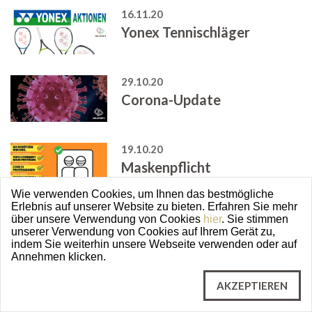
16.11.20
Yonex Tennischläger
29.10.20
Corona-Update
19.10.20
Maskenpflicht
Wie verwenden Cookies, um Ihnen das bestmögliche
Erlebnis auf unserer Website zu bieten. Erfahren Sie mehr
12.10.20
über unsere Verwendung von Cookies
hier
. Sie stimmen
unserer Verwendung von Cookies auf Ihrem Gerät zu,
Tennis-Woche für Kinder
indem Sie weiterhin unsere Webseite verwenden oder auf
Annehmen klicken.
05.10.20
AKZEPTIEREN
Racketsport-Woche für