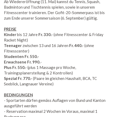
Ab Wiedereröffnung (11. Mai) kannst du Tennis, Squash,
Badminton und Tischtennis spielen, sowie in unserem
Fitnesscenter trainieren. Der Gofit-20-Sommerpass ist bis
zum Ende unserer Sommersaison (6. September) gültig.
PREISE
Kinder
bis 12 Jahre
Fr. 330.-
(ohne Fitnesscenter & Friday
Racket Night)
Teenager
zwischen 13 und 16 Jahren
Fr. 440.-
(ohne
Fitnesscenter)
Studenten Fr. 550.-
Erwachsene Fr. 990.
-
Plus Fr. 550.-
(plus 1 Massage pro Woche,
Trainingsplanerstellung & 2 Kontrollen)
Spez
ial Fr. 770.-
(Paare im gleichen Haushalt, BCA, TC
Seeblick, Langnauer Vereine)
BEDINGUNGEN
- Sportarten dürfen gemäss Auflagen von Bund und Kanton
ausgeführt werden
- Reservation maximal 2 Wochen im Voraus, maximal 1
Buchung pro