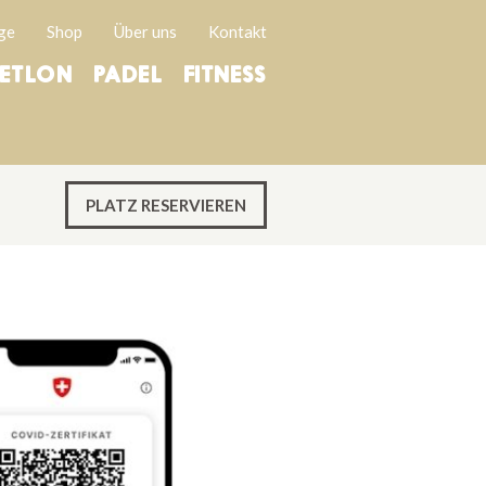
ge
Shop
Über uns
Kontakt
ETLON
PADEL
FITNESS
PLATZ RESERVIEREN