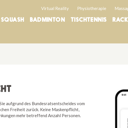
Virtual Reality
Physiotherapie
Massa
SQUASH
BADMINTON
TISCHTENNIS
RACK
CHT
Sie aufgrund des Bundesratsentscheides vom
schen Freiheit zurück. Keine Maskenpflicht,
änkungen mehr betreffend Anzahl Personen.