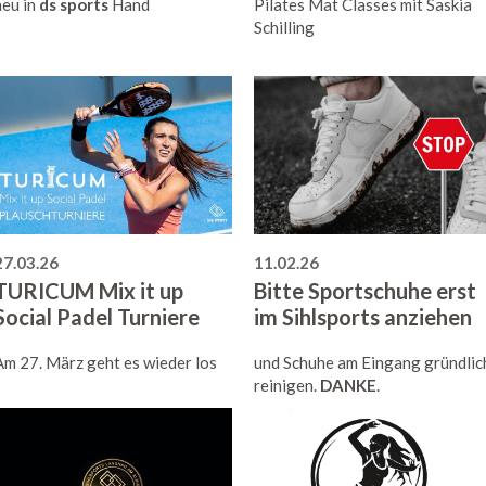
neu in
ds sports
Hand
Pilates Mat Classes mit Saskia
Schilling
27.03.26
11.02.26
TURICUM Mix it up
Bitte Sportschuhe erst
Social Padel Turniere
im Sihlsports anziehen
Am 27. März geht es wieder los
und Schuhe am Eingang gründlic
reinigen.
DANKE
.